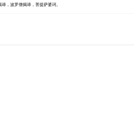
揭谛，波罗僧揭谛，菩提萨婆诃。