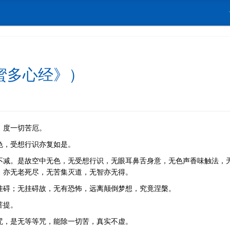
蜜多心经》）
，度一切苦厄。
色，受想行识亦复如是。
不减。是故空中无色，无受想行识，无眼耳鼻舌身意，无色声香味触法，
，亦无老死尽，无苦集灭道，无智亦无得。
挂碍；无挂碍故，无有恐怖，远离颠倒梦想，究竟涅槃。
菩提。
咒，是无等等咒，能除一切苦，真实不虚。