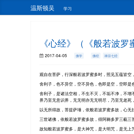
温斯顿吴
学习
《心经》（《般若波罗
2017-04-05
佛学
佛经
禅宗七经
观自在菩萨，行深般若波罗蜜多时，照见五蕴皆空
舍利子，色不异空，空不异色，色即是空，空即是
舍利子，是诸法空相，不生不灭，不垢不净，不增
界乃至无意识界，无无明亦无无明尽，乃至无老死
以无所得故，菩提萨埵，依般若波罗蜜多故，心无
三世诸佛，依般若波罗蜜多故，得阿耨多罗三藐三
故知般若波罗蜜多，是大神咒，是大明咒，是无上