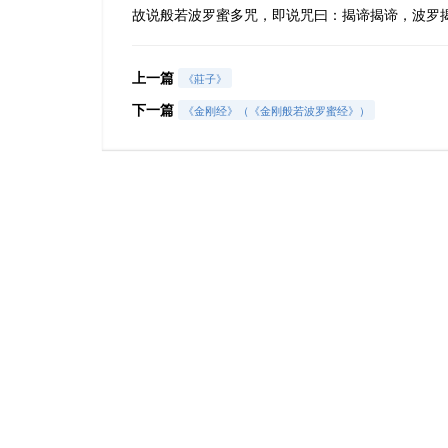
故说般若波罗蜜多咒，即说咒曰：揭谛揭谛，波罗
上一篇
《莊子》
下一篇
《金刚经》（《金刚般若波罗蜜经》）