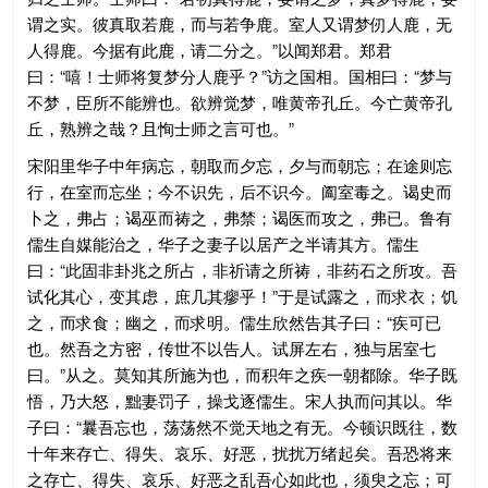
谓之实。彼真取若鹿，而与若争鹿。室人又谓梦仞人鹿，无
人得鹿。今据有此鹿，请二分之。”以闻郑君。郑君
曰：“嘻！士师将复梦分人鹿乎？”访之国相。国相曰：“梦与
不梦，臣所不能辨也。欲辨觉梦，唯黄帝孔丘。今亡黄帝孔
丘，熟辨之哉？且恂士师之言可也。”
宋阳里华子中年病忘，朝取而夕忘，夕与而朝忘；在途则忘
行，在室而忘坐；今不识先，后不识今。阖室毒之。谒史而
卜之，弗占；谒巫而祷之，弗禁；谒医而攻之，弗已。鲁有
儒生自媒能治之，华子之妻子以居产之半请其方。儒生
曰：“此固非卦兆之所占，非祈请之所祷，非药石之所攻。吾
试化其心，变其虑，庶几其瘳乎！”于是试露之，而求衣；饥
之，而求食；幽之，而求明。儒生欣然告其子曰：“疾可已
也。然吾之方密，传世不以告人。试屏左右，独与居室七
曰。”从之。莫知其所施为也，而积年之疾一朝都除。华子既
悟，乃大怒，黜妻罚子，操戈逐儒生。宋人执而问其以。华
子曰：“曩吾忘也，荡荡然不觉天地之有无。今顿识既往，数
十年来存亡、得失、哀乐、好恶，扰扰万绪起矣。吾恐将来
之存亡、得失、哀乐、好恶之乱吾心如此也，须臾之忘；可