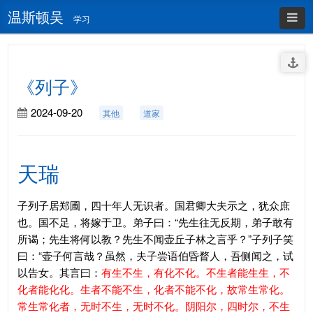
温斯顿吴
学习
《列子》
2024-09-20
其他
道家
天瑞
子列子居郑圃，四十年人无识者。国君卿大夫示之，犹众庶
也。国不足，将嫁于卫。弟子曰：“先生往无反期，弟子敢有
所谒；先生将何以教？先生不闻壶丘子林之言乎？”子列子笑
曰：“壶子何言哉？虽然，夫子尝语伯昏瞀人，吾侧闻之，试
以告女。其言曰：
有生不生，有化不化。不生者能生生，不
化者能化化。生者不能不生，化者不能不化，故常生常化。
常生常化者，无时不生，无时不化。阴阳尔，四时尔，不生