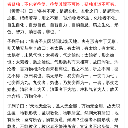
者疑独，不化者往复。往复其际不可终，疑独其道不可穷。
《黄帝书》曰：‘谷神不死，是谓玄牝。玄牝之门，是谓天地
之根。绵绵若存，用之不勤。’故竹物者不生，化物者不化。
自生自化，自形自色，自智自力，自消自息。谓之生化、形
色、智力、消息者，非也。”
子列子曰：“昔者圣人因阴阳以统天地。夫有形者生于无形，
则天地安从生？故曰：有太易，有太初，有太始，有太素。
太易者，未见气也：太初者，气之始也；太始者，形之始
也；太素者，质之始也。气形质具而未相离，故曰浑沦。浑
沦者，言万物相浑沦而未相离也。视之不见，听之不闻，循
之不得，故曰易也。易无形埒，易变而为一，一变而为七，
七变而为九。九变者，穷也，乃复变而为一。一者，形变之
始也。清轻者上为天，浊重者下为地，冲和气者为人；故天
地含精，万物化生。”
子列子曰：“天地无全功，圣人无全能，万物无全用。故天职
生覆，地职形载，圣职教化，物职所宜。然则天有所短，地
有所长，圣有所否，物有所通。何则？生覆者不能形载，形
载者。不能教化，教化者不能违所宜，宜定者不出所位。故