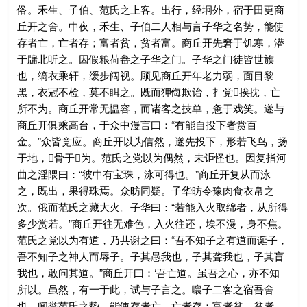
俗。禾生、子伯、范氏之上客。出行，经坰外，宿于田更商
丘开之舍。中夜，禾生、子伯二人相与言子华之名势，能使
存者亡，亡者存；富者贫，贫者富。商丘开先窘于饥寒，潜
于牖北听之。因假粮荷畚之子华之门。子华之门徒皆世族
也，缟衣乘轩，缓步阔视。顾见商丘开年老力弱，面目黎
黑，衣冠不检，莫不眲之。既而狎侮欺诒，扌党挨抌，亡
所不为。商丘开常无愠容，而诸客之技单，惫于戏笑。遂与
商丘开俱乘高台，于众中漫言曰：“有能自投下者赏百
金。”众皆竞应。商丘开以为信然，遂先投下，形若飞鸟，扬
于地，𩨒骨于为。范氏之党以为偶然，未讵怪也。因复指河
曲之淫隈曰：“彼中有宝珠，泳可得也。”商丘开复从而泳
之，既出，果得珠焉。众昉同疑。子华昉令豫肉食衣帛之
次。俄而范氏之藏大火。子华曰：“若能入火取绵者，从所得
多少赏若。”商丘开往无难色，入火往还，埃不漫，身不焦。
范氏之党以为有道，乃共谢之曰：“吾不知子之有道而诞子，
吾不知子之神人而辱子。子其愚我也，子其聋我也，子其盲
我也，敢问其道。”商丘开曰：‘吾亡道。虽吾之心，亦不知
所以。虽然，有一于此，试与子言之。嚷子二客之宿吾舍
也，闻誉范氏之势，能使存者亡，亡者存；富者贫，贫者