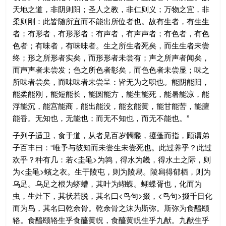
天地之道，非阴则阳；圣人之教，非仁则义；万物之宜，非
柔则刚：此皆随所宜而不能出所位者也。故有生者，有生生
者；有形者，有形形者；有声者，有声声者；有色者，有色
色者；有味者，有味味者。生之所生者死矣，而生生者未尝
终；形之所形者实矣，而形形者未尝有；声之所声者闻矣，
而声声者未尝发；色之所色者彰矣，而色色者未尝显；味之
所味者尝矣，而味味者未尝呈：皆无为之职也。能阴能阳，
能柔能刚，能短能长，能圆能方，能生能死，能暑能凉，能
浮能沉，能宫能商，能出能没，能玄能黄，能甘能苦，能膻
能香。无知也，无能也；而无不知也，而无不能也。”
子列子适卫，食于道，从者见百岁髑髅，攓蓬而指，顾谓弟
子百丰曰：“唯予与彼知而未尝生未尝死也。此过养乎？此过
欢乎？种有几：若<圭黾>为鹑，得水为畿，得水土之际，则
为<圭黾>蠙之衣。生于陵屯，则为陵舄。陵舄得郁栖，则为
乌足。乌足之根为蛴螬，其叶为蝴蝶。蝴蝶胥也，化而为
虫，生灶下，其状若脱，其名曰<鸟句>掇，<鸟句>掇千日化
而为鸟，其名曰乾余骨。乾余骨之沫为斯弥。斯弥为食醯颐
辂。食醯颐辂生乎食醯黄軦，食醯黄軦生乎九猷。九猷生乎