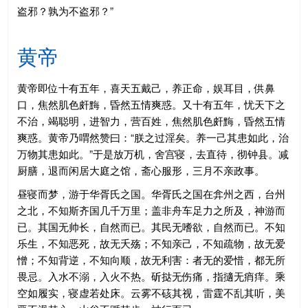
盗邪？孰为不盗邪？”
黄帝
黄帝即位十有五年，喜天五戴己，养正命，娱耳目，供鼻
口，焦然肌色皯黣，昏然五情爽惑。又十有五年，忧天下之
不治，竭聪明，进智力，营百姓，焦然肌色皯黣，昏然五情
爽惑。黄帝乃喟然赞曰：“朕之过淫矣。养一己其患如此，治
万物其患如此。”于是放万机，舍宫寝，去直待，彻钟县。减
厨膳，退而闲居大庭之馆，斋心服形，三月不亲政事。
昼寝而梦，游于华胥氏之国。华胥氏之国在弇州之西，台州
之北，不知斯齐国几千万里；盖非舟车足力之所及，神游而
已。其国无帅长，自然而已。其民无嗜欲，自然而已。不知
乐生，不知恶死，故无夭殇；不知亲己，不知疏物，故无爱
憎；不知背逆，不知向顺，故无利害：者无的爱惜，都无所
畏忌。入水不溺，入火不热。斫挞无伤痛，指擿无痟痒。乘
空如履实，寝虚若处床。云雾不硋其视，雷霆不乱其听，美