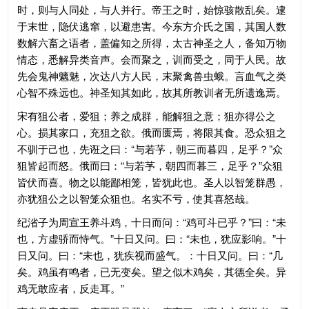
时，则与人同处，与人并行。帝王之时，始惊骇散乱矣。逮
于末世，隐伏逃窜，以避患害。今东方介氏之国，其国人数
数解六畜之语者，盖偏知之所得，太古神圣之人，备知万物
情态，悉解异类音声。会而聚之，训而受之，同于人民。故
先会鬼神魑魅，次达八方人民，末聚禽兽虫蛾。言血气之类
心智不殊远也。神圣知其如此，故其所教训者无所遗逸焉。
宋有狙公者，爱狙；养之成群，能解狙之意；狙亦得公之
心。损其家口，充狙之欲。俄而匮焉，将限其食。恐众狙之
不驯于己也，先诳之曰：“与若芧，朝三而暮四，足乎？”众
狙皆起而怒。俄而曰：“与若芧，朝四而暮三，足乎？”众狙
皆伏而喜。物之以能鄙相笼，皆犹此也。圣人以智笼群愚，
亦犹狙公之以智笼众狙也。名实不亏，使其喜怒哉。
纪渻子为周宣王养斗鸡，十日而问：“鸡可斗已乎？”曰：“未
也，方虚骄而恃气。”十日又问。曰：“未也，犹应影响。”十
日又问。曰：“未也，犹疾视而盛气。：十日又问。曰：“几
矣。鸡虽有鸣者，已无变矣。望之似木鸡矣，其德全矣。异
鸡无敢应者，反走耳。”