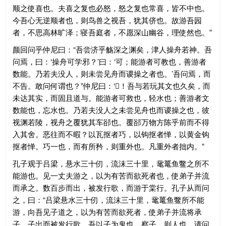
顺之使喜也。夫喜之复也必怒，怒之复也常喜，皆不中也。
今吾心无逆顺者也，则鸟兽之视吾，犹其侪也。故游吾园
者，不思高林旷泽；寝吾庭者，不愿深山幽谷，理使然也。”
颜回问乎仲尼曰：“吾尝济乎觞深之渊矣，津人操舟若神。吾
问焉，曰：‘操舟可学邪？’曰：‘可；能游者可教也，善游者
数能。乃若夫没人，则未尝见舟而谡操之者也。’吾问焉，而
不告。敢问何谓也？”仲尼曰：‘𧮒！吾与若玩其文也久矣，而
未达其实，而固且道与。能游者可救也，轻水也；善游者文
数能也，忘水也。乃若夫没人之未尝见舟也而谡操之也，彼
视渊若陵，视舟之覆犹其车郤也。覆郤万物方陈乎前而不得
入其舍。恶往而不暇？以瓦抠者巧，以钩抠者惮，以黄金钩
抠者惮。巧一也，而有所矜，则重外也。凡重外者拙内。”
孔子观于吕梁，悬水三十仞，流沫三十里，鼋鼍鱼鳖之所不
能游也。见一丈夫游之，以为有苦而欲死者也，使弟子并流
而承之。数百步而出，被发行歌，而游于棠行。孔子从而问
之，曰：“吕梁悬水三十仞，流沫三十里，鼋鼍鱼鳖所不能
游，向吾见子道之，以为有苦而欲死者，使弟子并流将承
子。子出而被发行歌，吾以子为鬼也。察子，则人也。请问