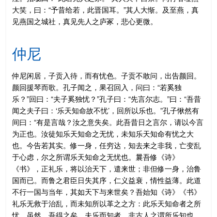
大笑，曰：“予昔给若，此晋国耳。”其人大惭。及至燕，真
见燕国之城社，真见先人之庐冢，悲心更微。
仲尼
仲尼闲居，子贡入待，而有忧色。子贡不敢问，出告颜回。
颜回援琴而歌。孔子闻之，果召回入，问曰：“若奚独
乐？”回曰：“夫子奚独忧？”孔子曰：“先言尔志。”曰：“吾昔
闻之夫子曰：‘乐天知命故不忧’，回所以乐也。”孔子愀然有
间曰：“有是言哉？汝之意失矣。此吾昔日之言尔，请以今言
为正也。汝徒知乐天知命之无忧，未知乐天知命有忧之大
也。今告若其实。修一身，任穷达，知去来之非我，亡变乱
于心虑，尔之所谓乐天知命之无忧也。曩吾修《诗》
《书》，正礼乐，将以治天下，遣来世；非但修一身，治鲁
国而已。而鲁之君臣日失其序，仁义益衰，情性益薄。此道
不行一国与当年，其如天下与来世矣？吾始知《诗》《书》
礼乐无救于治乱，而未知所以革之之方：此乐天知命者之所
忧。虽然，吾得之矣。夫乐而知者，非古人之谓所乐知也。