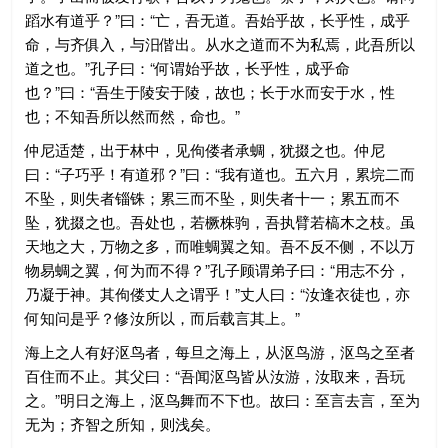
蹈水有道乎？”曰：“亡，吾无道。吾始乎故，长乎性，成乎
命，与齐俱入，与汨偕出。从水之道而不为私焉，此吾所以
道之也。”孔子曰：“何谓始乎故，长乎性，成乎命
也？”曰：“吾生于陵安于陵，故也；长于水而安于水，性
也；不知吾所以然而然，命也。”
仲尼适楚，出于林中，见佝偻者承蜩，犹掇之也。仲尼
曰：“子巧乎！有道邪？”曰：“我有道也。五六月，累垸二而
不坠，则失者锱铢；累三而不坠，则失者十一；累五而不
坠，犹掇之也。吾处也，若橛株驹，吾执臂若槁木之枝。虽
天地之大，万物之多，而唯蜩翼之知。吾不反不侧，不以万
物易蜩之翼，何为而不得？”孔子顾谓弟子曰：“用志不分，
乃凝于神。其佝偻丈人之谓乎！”丈人曰：“汝逢衣徒也，亦
何知问是乎？修汝所以，而后载言其上。”
海上之人有好沤鸟者，每旦之海上，从沤鸟游，沤鸟之至者
百住而不止。其父曰：“吾闻沤鸟皆从汝游，汝取来，吾玩
之。”明日之海上，沤鸟舞而不下也。故曰：至言去言，至为
无为；齐智之所知，则浅矣。