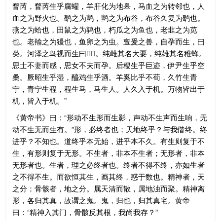
瞀芮，瞀芮生乎腐蠸，羊肝化为地皋，马血之为转邻也，人
血之为野火也。鹞之为鹯，鹯之为布谷，布谷久复为鹞也。
燕之为蛤也，田鼠之为鹑也，朽瓜之为鱼也，老韭之为苋
也。老羭之为猨也，鱼卵之为虫。亶爰之兽，自孕而生，曰
类。河泽之鸟视而生曰。纯雌其名大要，纯雄其名稚蜂。
思士不妻而感，思女不夫而孕。后稷生乎巨迹，伊尹生乎空
桑。厥昭生乎湿，醯鸡生乎酒。羊奚比乎不荀，久竹生青
宁，青宁生程，程生马，马生人。人久入于机。万物皆出于
机，皆入于机。”
《黄帝书》曰：“形动不生形而生影，声动不生声而生响，无
动不生无而生有。”形，必终者也；天地终乎？与我偕终。终
进乎？不知也。道终乎本无始，进乎本不久。有生则复于不
生，有形则复于无形。不生者，非本不生者；无形者，非本
无形者也。生者，理之必终者也。终者不得不终，亦如生者
之不得不生。而欲恒其生，画其终，惑于数也。精神者，天
之分；骨骸者，地之分。属天清而散，属地浊而聚。精神离
形，各归其真，故谓之鬼。鬼，归也，归其真宅。黄帝
曰：“精神入其门，骨骸反其根，我尚我存？”