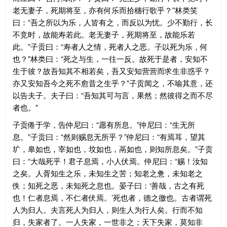
老无妻子，死期将至，亦有何乐而拾穗行歌乎？”林类笑
曰：“吾之所以为乐，人皆有之，而反以为忧。少不勤行，长
不竞时，故能寿若此。老无妻子，死期将至，故能乐若
此。”子贡曰：“寿者人之情，死者人之恶。子以死为乐，何
也？”林类曰：“死之与生，一往一反。故死于是者，安知不
生于彼？故吾知其不相若矣，吾又安知营营而求生非惑乎？
亦又安知吾今之死不愈昔之生乎？”子贡闻之，不喻其意，还
以告夫子。夫子曰：“吾知其可与言，果然；然彼得之而不尽
者也。”
子贡倦于学，告仲尼曰：“愿有所息。”仲尼曰：“生无所
息。”子贡曰：“然则赐息无所乎？”仲尼曰：“有焉耳，望其
圹，皋如也，宰如也，坟如也，鬲如也，则知所息矣。”子贡
曰：“大哉死乎！君子息焉，小人伏焉。仲尼曰：“赐！汝知
之矣。人胥知生之乐，未知生之苦；知老之惫，未知老之
佚；知死之恶，未知死之息也。晏子曰：‘善哉，古之有死
也！仁者息焉，不仁者伏焉。’死也者，德之徼也。古者谓死
人为归人。夫言死人为归人，则生人为行人矣。行而不知
归，失家者了。一人失家，一世非之；天下失家，莫知非