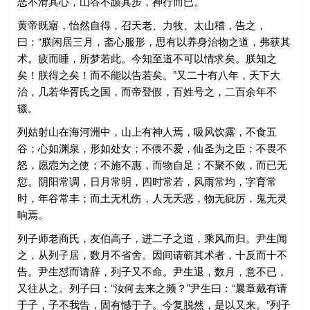
恶不滑其心，山谷不踬其步，神行而已。
黄帝既寤，怡然自得，召天老、力牧、太山稽，告之，
曰：“朕闲居三月，斋心服形，思有以养身治物之道，弗获其
术。疲而睡，所梦若此。今知至道不可以情求矣。朕知之
矣！朕得之矣！而不能以告若矣。”又二十有八年，天下大
治，几若华胥氏之国，而帝登假，百姓号之，二百余年不
辍。
列姑射山在海河洲中，山上有神人焉，吸风饮露，不食五
谷；心如渊泉，形如处女；不偎不爱，仙圣为之臣；不畏不
怒，愿悫为之使；不施不惠，而物自足；不聚不敛，而已无
愆。阴阳常调，日月常明，四时常若，风雨常均，字育常
时，年谷常丰；而土无札伤，人无夭恶，物无疵厉，鬼无灵
响焉。
列子师老商氏，友伯高子，进二子之道，乘风而归。尹生闻
之，从列子居，数月不省舍。因间请蕲其术者，十反而十不
告。尹生怼而请辞，列子又不命。尹生退，数月，意不已，
又往从之。列子曰：“汝何去来之频？”尹生曰：“曩章戴有请
于子，子不我告，固有憾于子。今复脱然，是以又来。”列子