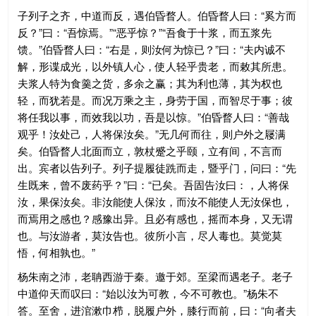
子列子之齐，中道而反，遇伯昏瞀人。伯昏瞀人曰：“奚方而
反？”曰：“吾惊焉。”“恶乎惊？”“吾食于十浆，而五浆先
馈。”伯昏瞀人曰：“右是，则汝何为惊已？”曰：“夫内诚不
解，形谍成光，以外镇人心，使人轻乎贵老，而敕其所患。
夫浆人特为食羹之货，多余之赢；其为利也薄，其为权也
轻，而犹若是。而况万乘之主，身劳于国，而智尽于事；彼
将任我以事，而效我以功，吾是以惊。”伯昏瞀人曰：“善哉
观乎！汝处己，人将保汝矣。”无几何而往，则户外之屦满
矣。伯昏瞀人北面而立，敦杖蹙之乎颐，立有间，不言而
出。宾者以告列子。列子提履徒跣而走，暨乎门，问曰：“先
生既来，曾不废药乎？”曰：“已矣。吾固告汝曰：，人将保
汝，果保汝矣。非汝能使人保汝，而汝不能使人无汝保也，
而焉用之感也？感豫出异。且必有感也，摇而本身，又无谓
也。与汝游者，莫汝告也。彼所小言，尽人毒也。莫觉莫
悟，何相孰也。”
杨朱南之沛，老聃西游于秦。邀于郊。至梁而遇老子。老子
中道仰天而叹曰：“始以汝为可教，今不可教也。”杨朱不
答。至舍，进涫漱巾栉，脱履户外，膝行而前，曰：“向者夫