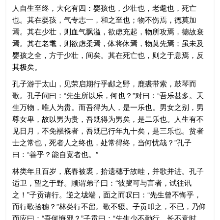
人自生至终，大化有四：婴孩也，少壮也，老耄也，死亡
也。其在婴孩，气专志一，和之至也；物不伤焉，德莫加
焉。其在少壮，则血气飘溢，欲虑充起，物所攻焉，德故衰
焉。其在老耄，则欲虑柔焉，体将休焉，物莫先焉；虽未及
婴孩之全，方于少壮，间矣。其在死亡也，则之于息焉，反
其极矣。
孔子游于太山，见荣启期行乎郕之野，鹿裘带索，鼓琴而
歌。孔子问曰：“先生所以乐，何也？”对曰：“吾乐甚多。天
生万物，唯人为贵。而吾得为人，是一乐也。男女之别，男
尊女卑，故以男为贵，吾既得为男矣，是二乐也。人生有不
见日月，不免襁褓者，吾既已行年九十矣，是三乐也。贫者
士之常也，死者人之终也，处常得终，当何忧哉？”孔子
曰：“善乎？能自宽者也。”
林类年且百岁，底春被裘，拾遗穗于故畦，并歌并进。孔子
适卫，望之于野。顾谓弟子曰：“彼叟可与言者，试往讯
之！”子贡请行。逆之垅端，面之而叹曰：“先生曾不悔乎，
而行歌拾穗？”林类行不留。歌不辍。子贡叩之，不已，乃仰
而应曰：“吾何悔邪？”子贡曰：“先生少不勤行，长不竞时，