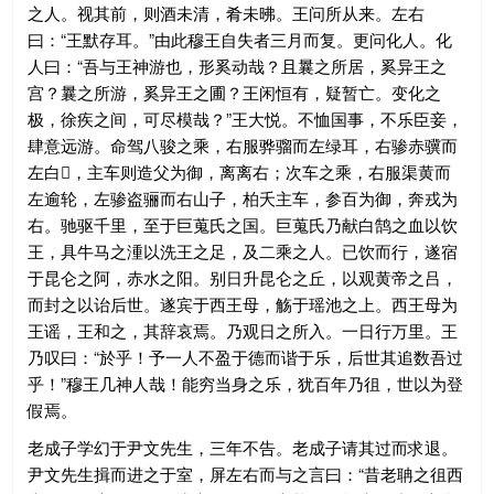
之人。视其前，则酒未清，肴未昲。王问所从来。左右
曰：“王默存耳。”由此穆王自失者三月而复。更问化人。化
人曰：“吾与王神游也，形奚动哉？且曩之所居，奚异王之
宫？曩之所游，奚异王之圃？王闲恒有，疑暂亡。变化之
极，徐疾之间，可尽模哉？”王大悦。不恤国事，不乐臣妾，
肆意远游。命驾八骏之乘，右服骅骝而左绿耳，右骖赤骥而
左白𣙤，主车则造父为御，离离右；次车之乘，右服渠黄而
左逾轮，左骖盗骊而右山子，柏夭主车，参百为御，奔戎为
右。驰驱千里，至于巨蒐氏之国。巨蒐氏乃献白鹄之血以饮
王，具牛马之湩以洗王之足，及二乘之人。已饮而行，遂宿
于昆仑之阿，赤水之阳。别日升昆仑之丘，以观黄帝之吕，
而封之以诒后世。遂宾于西王母，觞于瑶池之上。西王母为
王谣，王和之，其辞哀焉。乃观日之所入。一日行万里。王
乃叹曰：“於乎！予一人不盈于德而谐于乐，后世其追数吾过
乎！”穆王几神人哉！能穷当身之乐，犹百年乃徂，世以为登
假焉。
老成子学幻于尹文先生，三年不告。老成子请其过而求退。
尹文先生揖而进之于室，屏左右而与之言曰：“昔老聃之徂西