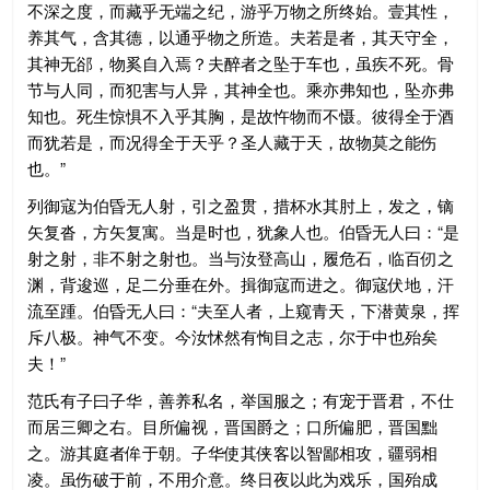
不深之度，而藏乎无端之纪，游乎万物之所终始。壹其性，
养其气，含其德，以通乎物之所造。夫若是者，其天守全，
其神无郤，物奚自入焉？夫醉者之坠于车也，虽疾不死。骨
节与人同，而犯害与人异，其神全也。乘亦弗知也，坠亦弗
知也。死生惊惧不入乎其胸，是故忤物而不慑。彼得全于酒
而犹若是，而况得全于天乎？圣人藏于天，故物莫之能伤
也。”
列御寇为伯昏无人射，引之盈贯，措杯水其肘上，发之，镝
矢复沓，方矢复寓。当是时也，犹象人也。伯昏无人曰：“是
射之射，非不射之射也。当与汝登高山，履危石，临百仞之
渊，背逡巡，足二分垂在外。揖御寇而进之。御寇伏地，汗
流至踵。伯昏无人曰：“夫至人者，上窥青天，下潜黄泉，挥
斥八极。神气不变。今汝怵然有恂目之志，尔于中也殆矣
夫！”
范氏有子曰子华，善养私名，举国服之；有宠于晋君，不仕
而居三卿之右。目所偏视，晋国爵之；口所偏肥，晋国黜
之。游其庭者侔于朝。子华使其侠客以智鄙相攻，疆弱相
凌。虽伤破于前，不用介意。终日夜以此为戏乐，国殆成