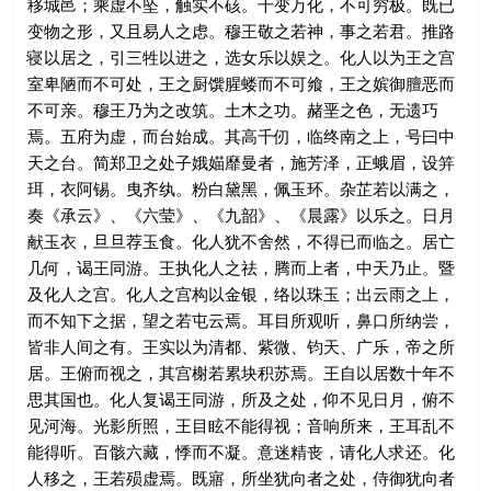
移城邑；乘虚不坠，触实不硋。千变万化，不可穷极。既已
变物之形，又且易人之虑。穆王敬之若神，事之若君。推路
寝以居之，引三牲以进之，选女乐以娱之。化人以为王之宫
室卑陋而不可处，王之厨馔腥蝼而不可飨，王之嫔御膻恶而
不可亲。穆王乃为之改筑。土木之功。赭垩之色，无遗巧
焉。五府为虚，而台始成。其高千仞，临终南之上，号曰中
天之台。简郑卫之处子娥媌靡曼者，施芳泽，正蛾眉，设笄
珥，衣阿锡。曳齐纨。粉白黛黑，佩玉环。杂芷若以满之，
奏《承云》、《六莹》、《九韶》、《晨露》以乐之。日月
献玉衣，旦旦荐玉食。化人犹不舍然，不得已而临之。居亡
几何，谒王同游。王执化人之祛，腾而上者，中天乃止。暨
及化人之宫。化人之宫构以金银，络以珠玉；出云雨之上，
而不知下之据，望之若屯云焉。耳目所观听，鼻口所纳尝，
皆非人间之有。王实以为清都、紫微、钧天、广乐，帝之所
居。王俯而视之，其宫榭若累块积苏焉。王自以居数十年不
思其国也。化人复谒王同游，所及之处，仰不见日月，俯不
见河海。光影所照，王目眩不能得视；音响所来，王耳乱不
能得听。百骸六藏，悸而不凝。意迷精丧，请化人求还。化
人移之，王若殒虚焉。既寤，所坐犹向者之处，侍御犹向者