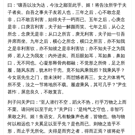
曰：“嚷吾以汝为达，今汝之鄙至此乎。姬！将告汝所学于夫
子者矣。自吾之事夫子友若人也，三年之后，心不敢念是
非，口不敢言利害，始得夫子一眄而已。五年之后，心庚念
是非，口庚言利害，夫子始一解颜而笑。七年之后，从心之
所念，念庚无是非；从口之所言，庚无利害，夫子始一引吾
并席而坐。九年之后，横心之所念，横口之所言，亦不知我
之是非利害欤，亦不知彼之是非利害欤；亦不知夫子之为我
师，若人之为我友：内外进矣。而后眼如耳，耳如鼻，鼻如
口，无不同也。心凝形释骨肉都融；不觉形之所倚，足之所
履，随风东西，犹木叶干壳。竟不知风乘我邪？我乘风乎？
今女居先生之门，曾未浃时，而怼憾者再三。女之片体将气
所不受，汝之一节将地所不载。履虚乘风，其可几乎？”尹生
甚怍，屏息良久，不敢复言。
列子问关尹曰：“至人潜行不空，蹈火不热，行乎万物之上而
不栗。请问何以至于此？”关尹曰：“是纯气之守也，非智巧
果敢之列。姬！鱼语女。凡有貌像声色者，皆物也。物与物
何以相远也？夫奚足以至乎先？是色而已。则物之造乎不
形，而止乎无所化。夫得是而穷之者，得而正焉？彼将处乎