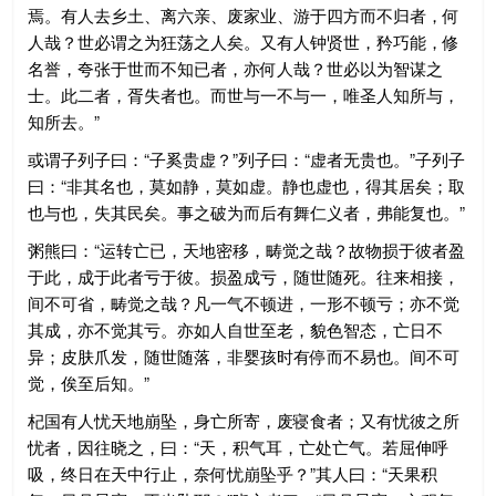
焉。有人去乡土、离六亲、废家业、游于四方而不归者，何
人哉？世必谓之为狂荡之人矣。又有人钟贤世，矜巧能，修
名誉，夸张于世而不知已者，亦何人哉？世必以为智谋之
士。此二者，胥失者也。而世与一不与一，唯圣人知所与，
知所去。”
或谓子列子曰：“子奚贵虚？”列子曰：“虚者无贵也。”子列子
曰：“非其名也，莫如静，莫如虚。静也虚也，得其居矣；取
也与也，失其民矣。事之破为而后有舞仁义者，弗能复也。”
粥熊曰：“运转亡已，天地密移，畴觉之哉？故物损于彼者盈
于此，成于此者亏于彼。损盈成亏，随世随死。往来相接，
间不可省，畴觉之哉？凡一气不顿进，一形不顿亏；亦不觉
其成，亦不觉其亏。亦如人自世至老，貌色智态，亡日不
异；皮肤爪发，随世随落，非婴孩时有停而不易也。间不可
觉，俟至后知。”
杞国有人忧天地崩坠，身亡所寄，废寝食者；又有忧彼之所
忧者，因往晓之，曰：“天，积气耳，亡处亡气。若屈伸呼
吸，终日在天中行止，奈何忧崩坠乎？”其人曰：“天果积