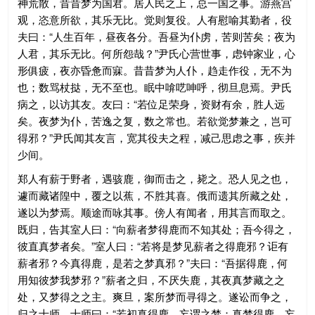
神荒散，昔昔梦为国君。居人民之上，总一国之事。游燕宫
观，恣意所欲，其乐无比。觉则复役。人有慰喻其勤者，役
夫曰：“人生百年，昼夜各分。吾昼为仆虏，苦则苦矣；夜为
人君，其乐无比。何所怨哉？”尹氏心营世事，虑钟家业，心
形俱疲，夜亦昏惫而寐。昔昔梦为人仆，趋走作役，无不为
也；数骂杖挞，无不至也。眠中啽呓呻呼，彻旦息焉。尹氏
病之，以访其友。友曰：“若位足荣身，资财有余，胜人远
矣。夜梦为仆，苦逸之复，数之常也。若欲觉梦兼之，岂可
得邪？”尹氏闻其友言，宽其役夫之程，减己思虑之事，疾并
少间。
郑人有薪于野者，遇骇鹿，御而击之，毙之。恐人见之也，
遽而藏诸隍中，覆之以蕉，不胜其喜。俄而遗其所藏之处，
遂以为梦焉。顺途而咏其事。傍人有闻者，用其言而取之。
既归，告其室人曰：“向薪者梦得鹿而不知其处；吾今得之，
彼直真梦者矣。”室人曰：“若将是梦见薪者之得鹿邪？讵有
薪者邪？今真得鹿，是若之梦真邪？”夫曰：“吾据得鹿，何
用知彼梦我梦邪？”薪者之归，不厌失鹿，其夜真梦藏之之
处，又梦得之之主。爽旦，案所梦而寻得之。遂讼而争之，
归之士师。士师曰：“若初真得鹿，妄谓之梦；真梦得鹿，妄