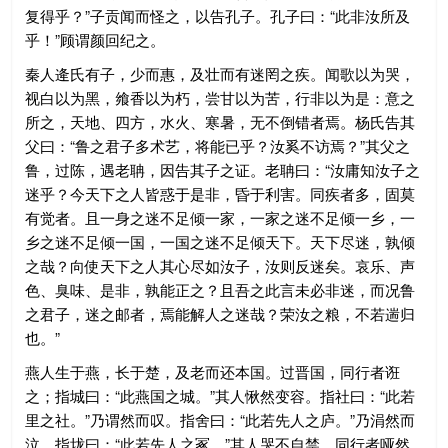
复得乎？”子贡闻而怪之，以告孔子。孔子曰：“此非汝所及
乎！”顾谓颜回纪之。
秦人逄氏有子，少而惠，及壮而有迷罔之疾。闻歌以为哭，
视白以为黑，飨香以为朽，尝甘以为苦，行非以为是：意之
所之，天地、四方，水火、寒暑，无不倒错者焉。杨氏告其
父曰：“鲁之君子多术艺，将能已乎？汝奚不访焉？”其父之
鲁，过陈，遇老聃，因告其子之证。老聃曰：“汝庸知汝子之
迷乎？今天下之人皆惑于是非，昏于利害。同疾者多，固莫
有觉者。且一身之迷不足倾一家，一家之迷不足倾一乡，一
乡之迷不足倾一国，一国之迷不足倾天下。天下尽迷，孰倾
之哉？向使天下之人其心尽如汝子，汝则反迷矣。哀乐、声
色、臭味、是非，孰能正之？且吾之此言未必非迷，而况鲁
之君子，迷之邮者，焉能解人之迷哉？荣汝之粮，不若遄归
也。”
燕人生于燕，长于楚，及老而还本国。过晋国，同行者诳
之；指城曰：“此燕国之城。”其人愀然变容。指社曰：“此若
里之社。”乃谓然而叹。指舍曰：“此若先人之庐。”乃涓然而
泣。指垅曰：“此若先人之冢。”其人哭不自禁。同行者哑然