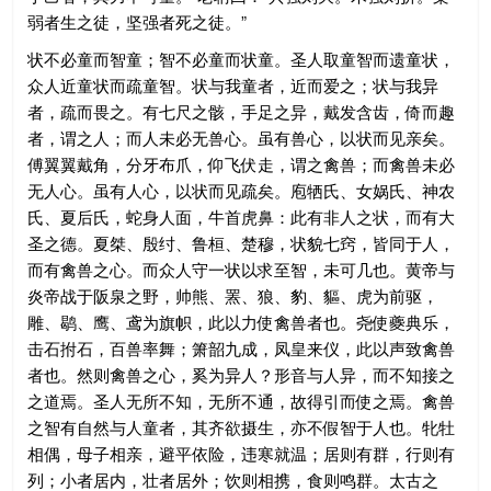
弱者生之徒，坚强者死之徒。”
状不必童而智童；智不必童而状童。圣人取童智而遗童状，
众人近童状而疏童智。状与我童者，近而爱之；状与我异
者，疏而畏之。有七尺之骸，手足之异，戴发含齿，倚而趣
者，谓之人；而人未必无兽心。虽有兽心，以状而见亲矣。
傅翼翼戴角，分牙布爪，仰飞伏走，谓之禽兽；而禽兽未必
无人心。虽有人心，以状而见疏矣。庖牺氏、女娲氏、神农
氏、夏后氏，蛇身人面，牛首虎鼻：此有非人之状，而有大
圣之德。夏桀、殷纣、鲁桓、楚穆，状貌七窍，皆同于人，
而有禽兽之心。而众人守一状以求至智，未可几也。黄帝与
炎帝战于阪泉之野，帅熊、罴、狼、豹、貙、虎为前驱，
雕、鹖、鹰、鸢为旗帜，此以力使禽兽者也。尧使夔典乐，
击石拊石，百兽率舞；箫韶九成，凤皇来仪，此以声致禽兽
者也。然则禽兽之心，奚为异人？形音与人异，而不知接之
之道焉。圣人无所不知，无所不通，故得引而使之焉。禽兽
之智有自然与人童者，其齐欲摄生，亦不假智于人也。牝牡
相偶，母子相亲，避平依险，违寒就温；居则有群，行则有
列；小者居内，壮者居外；饮则相携，食则鸣群。太古之