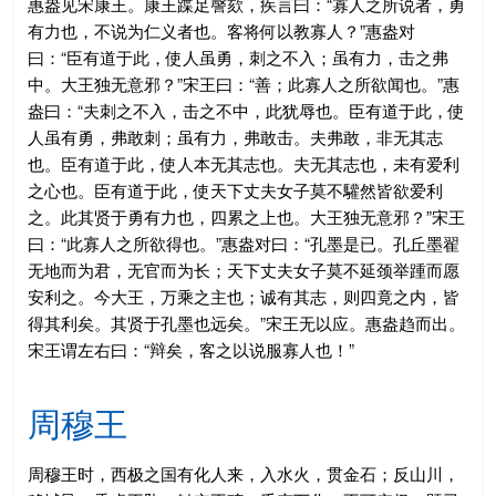
惠盎见宋康王。康王蹀足謦欬，疾言曰：“寡人之所说者，勇
有力也，不说为仁义者也。客将何以教寡人？”惠盎对
曰：“臣有道于此，使人虽勇，刺之不入；虽有力，击之弗
中。大王独无意邪？”宋王曰：“善；此寡人之所欲闻也。”惠
盎曰：“夫刺之不入，击之不中，此犹辱也。臣有道于此，使
人虽有勇，弗敢刺；虽有力，弗敢击。夫弗敢，非无其志
也。臣有道于此，使人本无其志也。夫无其志也，未有爱利
之心也。臣有道于此，使天下丈夫女子莫不驩然皆欲爱利
之。此其贤于勇有力也，四累之上也。大王独无意邪？”宋王
曰：“此寡人之所欲得也。”惠盎对曰：“孔墨是已。孔丘墨翟
无地而为君，无官而为长；天下丈夫女子莫不延颈举踵而愿
安利之。今大王，万乘之主也；诚有其志，则四竟之内，皆
得其利矣。其贤于孔墨也远矣。”宋王无以应。惠盎趋而出。
宋王谓左右曰：“辩矣，客之以说服寡人也！”
周穆王
周穆王时，西极之国有化人来，入水火，贯金石；反山川，