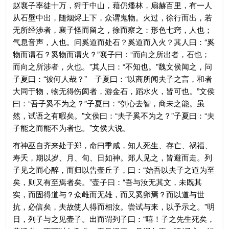
赵襄子率徒十万，狩于中山，藉仍燔林，扇赫百里，有一人
从石壁中出，随烟烬上下，众谓鬼物。火过，徐行而出，若
无所经涉者，襄子怪而留之，徐而察之：形色七窍，人也；
气息音声，人也。问奚道而处石？奚道而入火？其人曰：“奚
物而谓石？奚物而谓火？”襄子曰：“而向之所出者，石也；
而向之所涉者，火也。”其人曰：“不知也。”魏文侯闻之，问
子夏曰：“彼何人哉？” 子夏曰：“以商所闻夫子之言，和者
大同于物，物无得伤阂者，游金石，蹈水火，皆可也。”文侯
曰：“吾子奚不为之？”子夏曰：“刳心去智，商未之能。虽
然，试语之有暇矣。”文侯曰：“夫子奚不为之？”子夏曰：“夫
子能之而能不为者也。”文侯大说。
有神巫自齐来处于郑，命曰季咸，知人死生、存亡、祸福、
寿夭，期以岁、月、旬、日如神。郑人见之，皆避而走。列
子见之而心醉，而归以告壶丘子，曰：“始吾以夫子之道为至
矣，则又有至焉者矣。”壶子曰：“吾与汝无其文，未既其
实，而固得道与？众雌而无雄，而又奚卵焉？而以道与世
抗，必信矣，夫故使人得而相汝。尝试与来，以予示之。”明
日，列子与之见壶子。出而谓列子曰：“嘻！子之先生死矣，