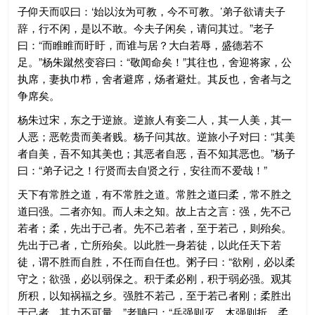
子仰天而叹曰：‘始以汝为可教，今不可教。’弟子欲请夫子
辞，行不闲，是以不敢。今夫子闲矣，请问其过。”老子
曰：“而睢睢而盱盱，而谁与居？大白若辱，盛德若不
足。”杨朱蹴然变容曰：“敬闻命矣！”其往也，舍迎将家，公
执席，妻执巾栉，舍者避席，炀者避灶。其反也，舍者与之
争席矣。
杨朱过宋，东之于逆旅。逆旅人有妾二人，其一人美，其一
人恶；恶乾贵而美者贱。杨子问其故。逆旅小子对曰：“其美
者自美，吾不知其美也；其恶者自恶，吾不知其恶也。”杨子
曰：“弟子记之！行贤而去自贤之行，安往而不爱哉！”
天下有常胜之道，有不常胜之道。常胜之道曰柔，常不胜之
道曰强。二者亦知。而人未之知。故上古之言：强，先不己
若者；柔，先出于己者。先不己若者，至于若己，则殆矣。
先出于己者，亡所殆矣。以此胜一身若徒，以此任天下若
徒，谓不胜而自胜，不任而自任也。粥子曰：“欲刚，必以柔
守之；欲强，必以弱保之。积于柔必刚，积于弱必强。观其
所积，以知祸福之乡。强胜不若己，至于若己者刚；柔胜出
于己者，其力不可量。”老聃曰：“兵强则灭。木强则折。柔