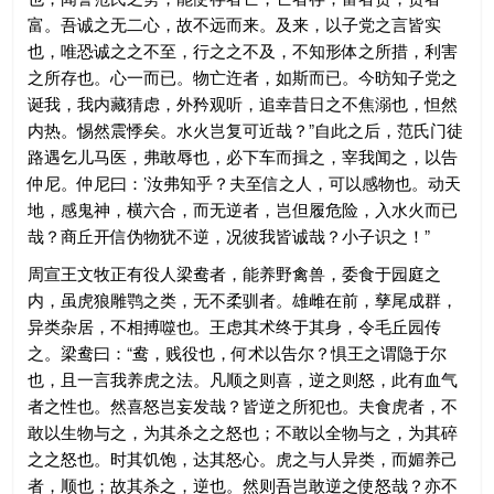
富。吾诚之无二心，故不远而来。及来，以子党之言皆实
也，唯恐诚之之不至，行之之不及，不知形体之所措，利害
之所存也。心一而已。物亡迕者，如斯而已。今昉知子党之
诞我，我内藏猜虑，外矜观听，追幸昔日之不焦溺也，怛然
内热。惕然震悸矣。水火岂复可近哉？”自此之后，范氏门徒
路遇乞儿马医，弗敢辱也，必下车而揖之，宰我闻之，以告
仲尼。仲尼曰：’汝弗知乎？夫至信之人，可以感物也。动天
地，感鬼神，横六合，而无逆者，岂但履危险，入水火而已
哉？商丘开信伪物犹不逆，况彼我皆诚哉？小子识之！”
周宣王文牧正有役人梁鸯者，能养野禽兽，委食于园庭之
内，虽虎狼雕鹗之类，无不柔驯者。雄雌在前，孳尾成群，
异类杂居，不相搏噬也。王虑其术终于其身，令毛丘园传
之。梁鸯曰：“鸯，贱役也，何术以告尔？惧王之谓隐于尔
也，且一言我养虎之法。凡顺之则喜，逆之则怒，此有血气
者之性也。然喜怒岂妄发哉？皆逆之所犯也。夫食虎者，不
敢以生物与之，为其杀之之怒也；不敢以全物与之，为其碎
之之怒也。时其饥饱，达其怒心。虎之与人异类，而媚养己
者，顺也；故其杀之，逆也。然则吾岂敢逆之使怒哉？亦不