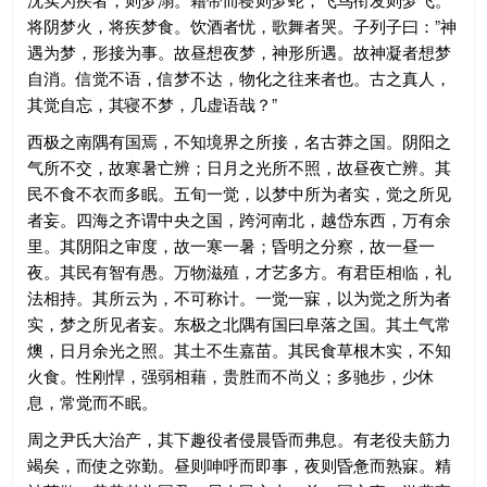
将阴梦火，将疾梦食。饮酒者忧，歌舞者哭。子列子曰：”神
遇为梦，形接为事。故昼想夜梦，神形所遇。故神凝者想梦
自消。信觉不语，信梦不达，物化之往来者也。古之真人，
其觉自忘，其寝不梦，几虚语哉？”
西极之南隅有国焉，不知境界之所接，名古莽之国。阴阳之
气所不交，故寒暑亡辨；日月之光所不照，故昼夜亡辨。其
民不食不衣而多眠。五旬一觉，以梦中所为者实，觉之所见
者妄。四海之齐谓中央之国，跨河南北，越岱东西，万有余
里。其阴阳之审度，故一寒一暑；昏明之分察，故一昼一
夜。其民有智有愚。万物滋殖，才艺多方。有君臣相临，礼
法相持。其所云为，不可称计。一觉一寐，以为觉之所为者
实，梦之所见者妄。东极之北隅有国曰阜落之国。其土气常
燠，日月余光之照。其土不生嘉苗。其民食草根木实，不知
火食。性刚悍，强弱相藉，贵胜而不尚义；多驰步，少休
息，常觉而不眠。
周之尹氏大治产，其下趣役者侵晨昏而弗息。有老役夫筋力
竭矣，而使之弥勤。昼则呻呼而即事，夜则昏惫而熟寐。精