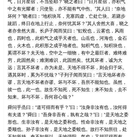
气，日月星宿，不当坠耶？”晓之者曰：“日月星宿，亦积气
中之有光耀者；只使坠，亦不能有气中伤。”其人曰：“奈地
坏何？”晓者曰：“地积块耳，充塞四虚，亡处亡块。若躇步
跐蹈，终日在地上行止，奈何忧其坏？”其人舍然大喜，晓之
者亦舍然大喜。长庐子闻而笑曰：“虹蜺也，云雾也，风雨
也，四时也，此积气之成乎天者也。山岳也，河海也，金石
也，火木也，此积形之成乎地者也。知积气也，知积块也，
奚谓不坏？夫天地，空中之一细物，有中之最巨者。难终难
穷，此固然矣；难测难识，此固然矣。忧其坏者，诚为大
远；言其不坏者，亦为未是。天地不得不坏，则会归于坏。
遇其坏时，奚为不忧哉？”子列子闻而笑曰：“言天地坏者亦
谬，言天地不坏者亦谬。坏与不坏，吾所不能知也。虽然，
彼一也，此一也。故生不知死，死不知生；来不知去，去不
知来。坏与不坏，吾何容心哉？”
舜问乎烝曰：“道可得而有乎？”曰：“汝身非汝有也，汝何得
有夫道？”舜曰：“吾身非吾有，孰有之哉？”曰：“是天地之委
形也。生非汝有，是天地之委和也。性命非汝有，是天地之
委顺也。孙子非汝有，是天地之委蜕也。故行不知所往，处
不知所持，食不知所以。天地强阳，气也；又胡可得而有