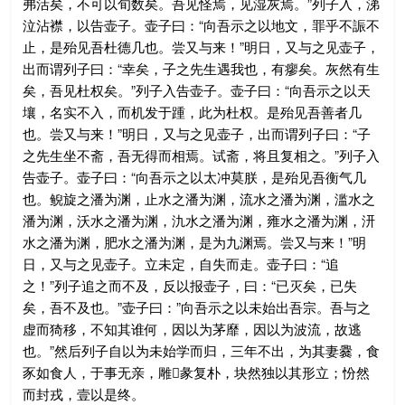
弗活矣，不可以旬数矣。吾见怪焉，见湿灰焉。”列子入，涕
泣沾襟，以告壶子。壶子曰：“向吾示之以地文，罪乎不誫不
止，是殆见吾杜德几也。尝又与来！”明日，又与之见壶子，
出而谓列子曰：“幸矣，子之先生遇我也，有瘳矣。灰然有生
矣，吾见杜权矣。”列子入告壶子。壶子曰：“向吾示之以天
壤，名实不入，而机发于踵，此为杜权。是殆见吾善者几
也。尝又与来！”明日，又与之见壶子，出而谓列子曰：“子
之先生坐不斋，吾无得而相焉。试斋，将且复相之。”列子入
告壶子。壶子曰：“向吾示之以太冲莫朕，是殆见吾衡气几
也。鲵旋之潘为渊，止水之潘为渊，流水之潘为渊，滥水之
潘为渊，沃水之潘为渊，氿水之潘为渊，雍水之潘为渊，汧
水之潘为渊，肥水之潘为渊，是为九渊焉。尝又与来！”明
日，又与之见壶子。立未定，自失而走。壶子曰：“追
之！”列子追之而不及，反以报壶子，曰：“已灭矣，已失
矣，吾不及也。”壶子曰：”向吾示之以未始出吾宗。吾与之
虚而猗移，不知其谁何，因以为茅靡，因以为波流，故逃
也。”然后列子自以为未始学而归，三年不出，为其妻爨，食
豕如食人，于事无亲，雕彖复朴，块然独以其形立；㤋然
而封戎，壹以是终。