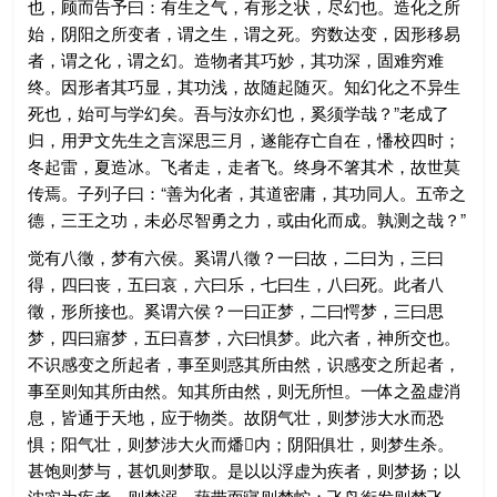
也，顾而告予曰：有生之气，有形之状，尽幻也。造化之所
始，阴阳之所变者，谓之生，谓之死。穷数达变，因形移易
者，谓之化，谓之幻。造物者其巧妙，其功深，固难穷难
终。因形者其巧显，其功浅，故随起随灭。知幻化之不异生
死也，始可与学幻矣。吾与汝亦幻也，奚须学哉？”老成了
归，用尹文先生之言深思三月，遂能存亡自在，憣校四时；
冬起雷，夏造冰。飞者走，走者飞。终身不箸其术，故世莫
传焉。子列子曰：“善为化者，其道密庸，其功同人。五帝之
德，三王之功，未必尽智勇之力，或由化而成。孰测之哉？”
觉有八徵，梦有六侯。奚谓八徵？一曰故，二曰为，三曰
得，四曰丧，五曰哀，六曰乐，七曰生，八曰死。此者八
徵，形所接也。奚谓六侯？一曰正梦，二曰愕梦，三曰思
梦，四曰寤梦，五曰喜梦，六曰惧梦。此六者，神所交也。
不识感变之所起者，事至则惑其所由然，识感变之所起者，
事至则知其所由然。知其所由然，则无所怛。一体之盈虚消
息，皆通于天地，应于物类。故阴气壮，则梦涉大水而恐
惧；阳气壮，则梦涉大火而燔内；阴阳俱壮，则梦生杀。
甚饱则梦与，甚饥则梦取。是以以浮虚为疾者，则梦扬；以
沈实为疾者，则梦溺。藉带而寝则梦蛇；飞鸟衔发则梦飞。