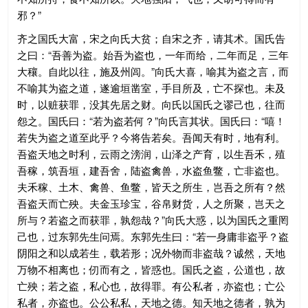
邪？”
齐之国氏大富，宋之向氏大贫；自宋之齐，请其术。国氏告
之曰：“吾善为盗。始吾为盗也，一年而给，二年而足，三年
大穰。自此以往，施及州闾。”向氏大喜，喻其为盗之言，而
不喻其为盗之道，遂逾垣凿室，手目所及，亡不探也。未及
时，以赃获罪，没其先居之财。向氏以国氏之谬己也，往而
怨之。国氏曰：“若为盗若何？”向氏言其状。国氏曰：“嘻！
若失为盗之道至此乎？今将告若矣。吾闻天有时，地有利。
吾盗天地之时利，云雨之滂润，山泽之产育，以生吾禾，殖
吾稼，筑吾垣，建吾舍，陆盗禽兽，水盗鱼鳖，亡非盗也。
夫禾稼、土木、禽兽、鱼鳖，皆天之所生，岂吾之所有？然
吾盗天而亡殃。夫金玉珍宝，谷帛财货，人之所聚，岂天之
所与？若盗之而获罪，孰怨哉？”向氏大惑，以为国氏之重罔
己也，过东郭先生问焉。东郭先生曰：“若一身庸非盗乎？盗
阴阳之和以成若生，载若形；况外物而非盗哉？诚然，天地
万物不相离也；仞而有之，皆惑也。国氏之盗，公道也，故
亡殃；若之盗，私心也，故得罪。有公私者，亦盗也；亡公
私者，亦盗也。公公私私，天地之德。知天地之德者，孰为