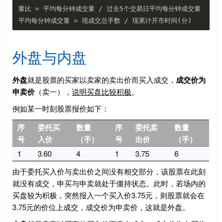
量比 = 平均每分钟成交量 / 过去5个交易日平均每分钟成交量

外盘与内盘
外盘
就是股票的买家以卖家的卖出价而买入成交，
成交价为
申卖价
（卖一），
说明买盘比较积极
。
例如某一时刻股票报价如下：
序
委托买
数量
序
委托卖
数量
号
入价
（手）
号
出价
（手）
1
3.60
4
1
3.75
6
由于委托买入价与卖出价之间没有相交部分，该股票在此刻
就没有成交，申买与申卖就处于僵持状态。此时，若场内的
买盘较为积极，突然报入一个买入价3.75元，则股票就会在
3.75元的价位上成交，成交价为申卖价，这就是外盘。