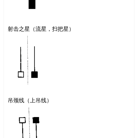
射击之星（流星，扫把星）
吊颈线（上吊线）