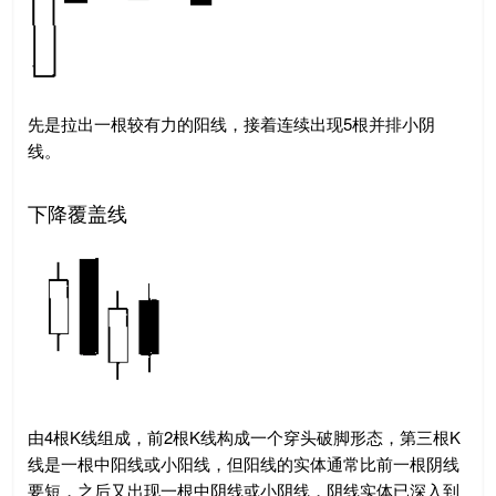
先是拉出一根较有力的阳线，接着连续出现5根并排小阴
线。
下降覆盖线
由4根K线组成，前2根K线构成一个穿头破脚形态，第三根K
线是一根中阳线或小阳线，但阳线的实体通常比前一根阴线
要短，之后又出现一根中阴线或小阴线，阴线实体已深入到