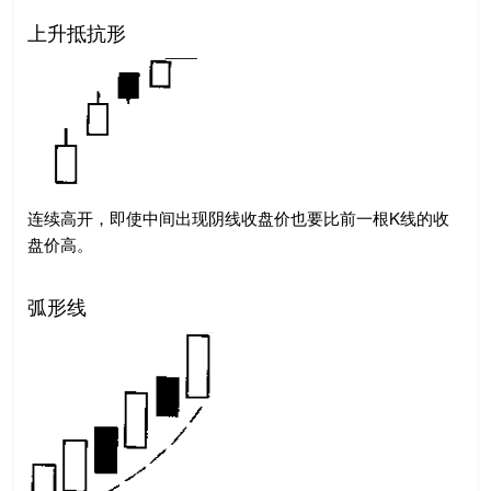
上升抵抗形
连续高开，即使中间出现阴线收盘价也要比前一根K线的收
盘价高。
弧形线