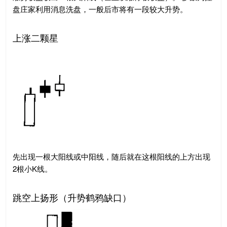
盘庄家利用消息洗盘，一般后市将有一段较大升势。
上涨二颗星
先出现一根大阳线或中阳线，随后就在这根阳线的上方出现
2根小K线。
跳空上扬形（升势鹤鸦缺口）