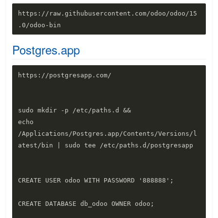
https://raw.githubusercontent.com/odoo/odoo/15
Postgres.app
https://postgresapp.com/

sudo mkdir -p /etc/paths.d &&

echo 
/Applications/Postgres.app/Contents/Versions/l
atest/bin | sudo tee /etc/paths.d/postgresapp

CREATE USER odoo WITH PASSWORD '888888';

CREATE DATABASE db_odoo OWNER odoo;
