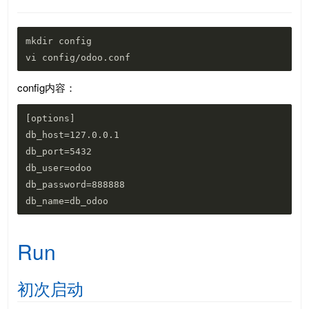
mkdir config

config内容：
[options]

db_host=127.0.0.1

db_port=5432

db_user=odoo

db_password=888888

Run
初次启动