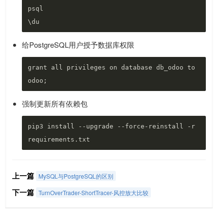
psql

给PostgreSQL用户授予数据库权限
grant all privileges on database db_odoo to 
强制更新所有依赖包
pip3 install --upgrade --force-reinstall -r 
上一篇
MySQL与PostgreSQL的区别
下一篇
TurnOverTrader-ShortTracer-风控放大比较