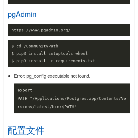
pgAdmin
$ cd /CommunityPath

$ pip3 install setuptools wheel

Error: pg_config executable not found.
export 
PATH="/Applications/Postgres.app/Contents/Ve
配置文件