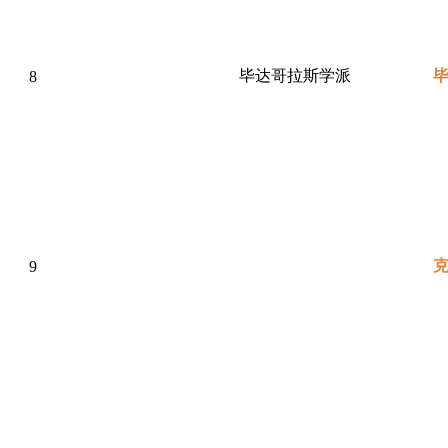
毕达哥拉斯学派
8
9