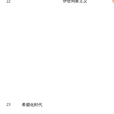
伊壁鸠鲁主义
22
23
希腊化时代