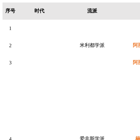
序号
时代
流派
1
米利都学派
阿
2
阿
3
爱非斯学派
4