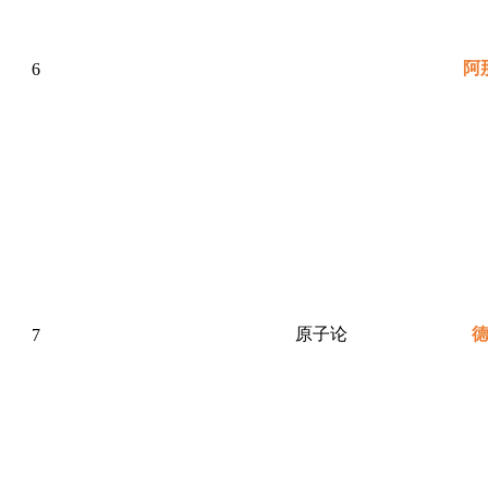
阿
6
原子论
7